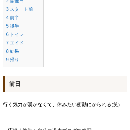
2
開催日
3
スタート前
4
前半
5
後半
6
トイレ
7
エイド
8
結果
9
帰り
前日
行く気力が湧かなくて、休みたい衝動にかられる(笑)