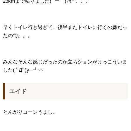
23kmまで粘りました( ´ー｀)ﾌｩｰ．．．
早くトイレ行き過ぎて、後半またトイレに行くの嫌だっ
たので。。。
みんなそんな感じだったのか立ちションがけっこういま
した( ﾟДﾟ)y─┛~~
エイド
とんがりコーンうまし。