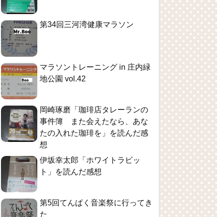
第34回三河湾健康マラソン
マラソントレーニング in 庄内緑
地公園 vol.42
岡崎琢磨「珈琲店タレーランの
事件簿 また会えたなら、あな
たの入れた珈琲を」を読んだ感
想
伊坂幸太郎「ホワイトラビッ
ト」を読んだ感想
第5回てんぱく音楽祭に行ってき
た