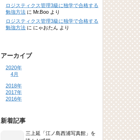
ロジスティクス管理3級に独学で合格する
勉強方法
に
Mr.Boo
より
ロジスティクス管理3級に独学で合格する
勉強方法
に
にゃおたん
より
アーカイブ
2020年
4月
2018年
2017年
2016年
新着記事
三上延「江ノ島西浦写真館」を