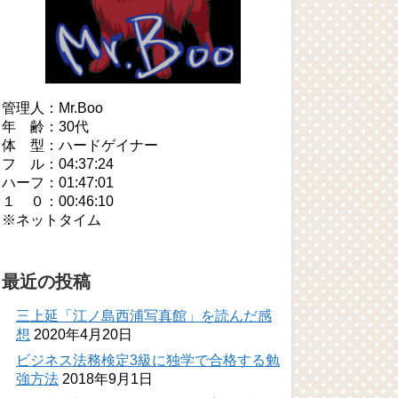
管理人：Mr.Boo
年 齢：30代
体 型：ハードゲイナー
フ ル：04:37:24
ハーフ：01:47:01
１ ０：00:46:10
※ネットタイム
最近の投稿
三上延「江ノ島西浦写真館」を読んだ感
想
2020年4月20日
ビジネス法務検定3級に独学で合格する勉
強方法
2018年9月1日