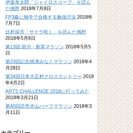
伊坂幸太郎「ジャイロスコープ」を読ん
だ感想
2018年7月8日
FP3級に独学で合格する勉強方法
2018年
7月7日
辻村深月「サクラ咲く」を読んだ感想
2018年5月6日
第13回 掛川・新茶マラソン
2018年5月5
日
第33回記念焼津みなとマラソン
2018年4
月28日
第34回日本大正村クロスカントリー
2018
年4月2日
ARTS CHALLENGE 2018に行ってみた
2018年3月21日
第40回読売犬山ハーフマラソン
2018年3
月11日