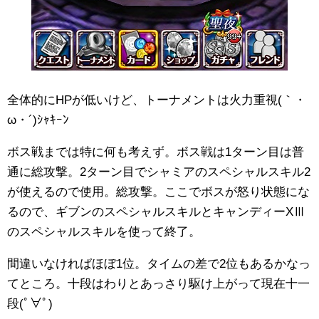
全体的にHPが低いけど、トーナメントは火力重視(｀・
ω・´)ｼｬｷｰﾝ
ボス戦までは特に何も考えず。ボス戦は1ターン目は普
通に総攻撃。2ターン目でシャミアのスペシャルスキル2
が使えるので使用。総攻撃。ここでボスが怒り状態にな
るので、ギブンのスペシャルスキルとキャンディーXⅢ
のスペシャルスキルを使って終了。
間違いなければほぼ1位。タイムの差で2位もあるかなっ
てところ。十段はわりとあっさり駆け上がって現在十一
段(ﾟ∀ﾟ)