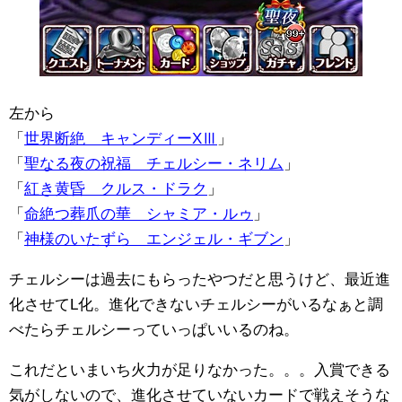
左から
「
世界断絶 キャンディーXⅢ
」
「
聖なる夜の祝福 チェルシー・ネリム
」
「
紅き黄昏 クルス・ドラク
」
「
命絶つ葬爪の華 シャミア・ルゥ
」
「
神様のいたずら エンジェル・ギブン
」
チェルシーは過去にもらったやつだと思うけど、最近進
化させてL化。進化できないチェルシーがいるなぁと調
べたらチェルシーっていっぱいいるのね。
これだといまいち火力が足りなかった。。。入賞できる
気がしないので、進化させていないカードで戦えそうな