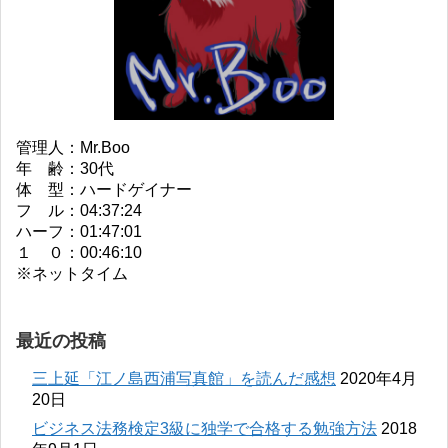
管理人：Mr.Boo
年 齢：30代
体 型：ハードゲイナー
フ ル：04:37:24
ハーフ：01:47:01
１ ０：00:46:10
※ネットタイム
最近の投稿
三上延「江ノ島西浦写真館」を読んだ感想
2020年4月
20日
ビジネス法務検定3級に独学で合格する勉強方法
2018