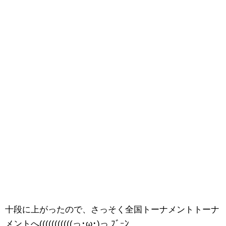
十段に上がったので、さっそく全国トーナメントトーナ
メントへ(((((((((((っ･ω･)っ ﾌﾞｰﾝ