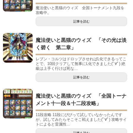
魔法使いと黒猫のウィズ 全国トーナメント九段を
攻略中。
記事を読む
魔法使いと黒猫のウィズ 「その光は淡
く碧く 第二章」
レブン・コルツはドロップさせればL化できるってこ
とで、10回クリアして無事にL化できました(ﾟ∀ﾟ) 絶
級は上手く行けば死な...
記事を読む
魔法使いと黒猫のウィズ 「全国トーナ
メント十一段＆十二段攻略」
11段攻略 11段にびびって試していなかったんです
が、試してみたらそこそこ戦えました(ﾟ∀ﾟ) 攻略サイ
トによると雷属性...