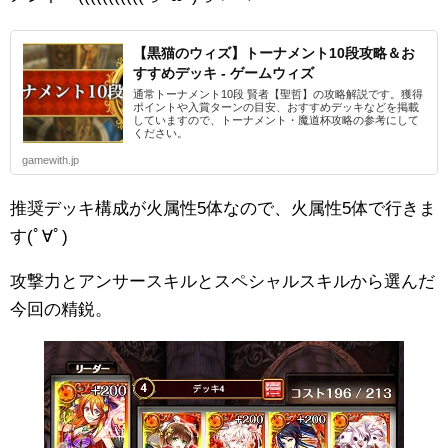
【黒猫のウィズ】トーナメント10段攻略＆お
すすめデッキ - ゲームウィズ
通常トーナメント10段 賢者【聖哲】の攻略解説です。獲得
ポイントや入賞ターンの目安、おすすめデッキなどを掲載
していますので、トーナメント・魔道杯攻略の参考にして
ください。
gamewith.jp
推奨デッキ構成が火属性5体なので、火属性5体で行きま
す(ﾟ∀ﾟ)
攻撃力とアンサースキルとスペシャルスキルから選んだ
今回の精鋭。